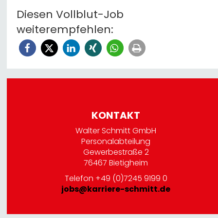
Diesen Vollblut-Job
weiterempfehlen:
KONTAKT
Walter Schmitt GmbH
Personalabteilung
Gewerbestraße 2
76467 Bietigheim
Telefon +49 (0)7245 9199 0
jobs@karriere-schmitt.de